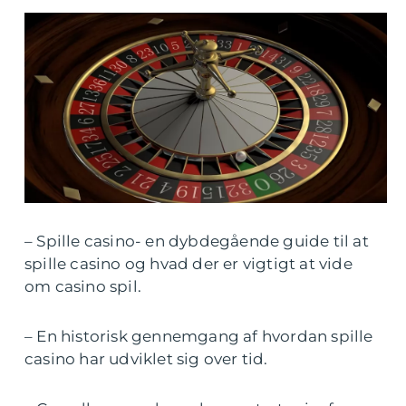
– Spille casino- en dybdegående guide til at
spille casino og hvad der er vigtigt at vide
om casino spil.
– En historisk gennemgang af hvordan spille
casino har udviklet sig over tid.