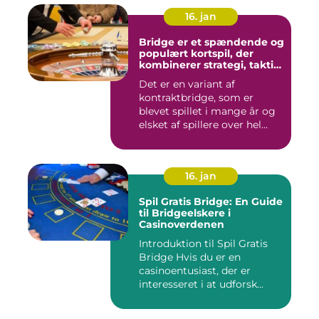
16. jan
Bridge er et spændende og
populært kortspil, der
kombinerer strategi, taktik
og samarbejde
Det er en variant af
kontraktbridge, som er
blevet spillet i mange år og
elsket af spillere over hel...
16. jan
Spil Gratis Bridge: En Guide
til Bridgeelskere i
Casinoverdenen
Introduktion til Spil Gratis
Bridge Hvis du er en
casinoentusiast, der er
interesseret i at udforsk...