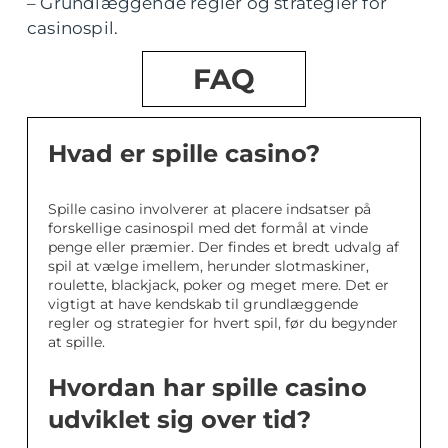
– Grundlæggende regler og strategier for
casinospil.
FAQ
Hvad er spille casino?
Spille casino involverer at placere indsatser på
forskellige casinospil med det formål at vinde
penge eller præmier. Der findes et bredt udvalg af
spil at vælge imellem, herunder slotmaskiner,
roulette, blackjack, poker og meget mere. Det er
vigtigt at have kendskab til grundlæggende
regler og strategier for hvert spil, før du begynder
at spille.
Hvordan har spille casino
udviklet sig over tid?