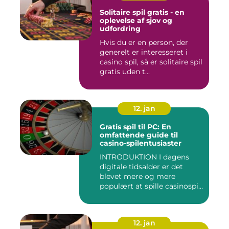
Solitaire spil gratis - en
oplevelse af sjov og
udfordring
Hvis du er en person, der
generelt er interesseret i
casino spil, så er solitaire spil
gratis uden t...
12. jan
Gratis spil til PC: En
omfattende guide til
casino-spilentusiaster
INTRODUKTION I dagens
digitale tidsalder er det
blevet mere og mere
populært at spille casinospil
on...
12. jan