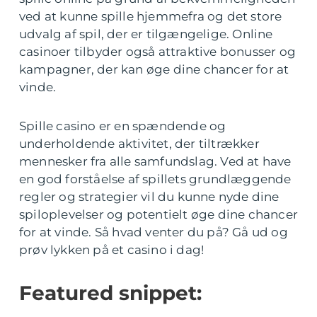
ved at kunne spille hjemmefra og det store
udvalg af spil, der er tilgængelige. Online
casinoer tilbyder også attraktive bonusser og
kampagner, der kan øge dine chancer for at
vinde.
Spille casino er en spændende og
underholdende aktivitet, der tiltrækker
mennesker fra alle samfundslag. Ved at have
en god forståelse af spillets grundlæggende
regler og strategier vil du kunne nyde dine
spiloplevelser og potentielt øge dine chancer
for at vinde. Så hvad venter du på? Gå ud og
prøv lykken på et casino i dag!
Featured snippet: