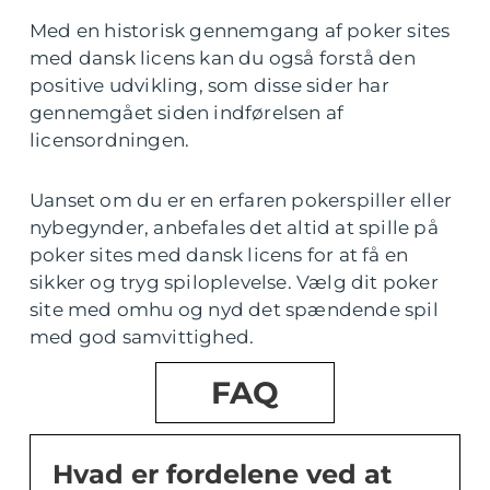
Med en historisk gennemgang af poker sites
med dansk licens kan du også forstå den
positive udvikling, som disse sider har
gennemgået siden indførelsen af
licensordningen.
Uanset om du er en erfaren pokerspiller eller
nybegynder, anbefales det altid at spille på
poker sites med dansk licens for at få en
sikker og tryg spiloplevelse. Vælg dit poker
site med omhu og nyd det spændende spil
med god samvittighed.
FAQ
Hvad er fordelene ved at