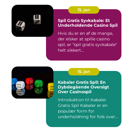
15. jan
Spil Gratis Syvkabale: Et
Underholdende Casino Spil
Hvis du er en af de mange,
der elsker at spille casino
spil, er "spil gratis syvkabale"
helt sikkert...
15. jan
Kabaler Gratis Spil: En
Dybdegående Oversigt
Over Casinospil
Introduktion til Kabaler
Gratis Spil Kabaler er en
populær form for
underholdning for folk over
hele...