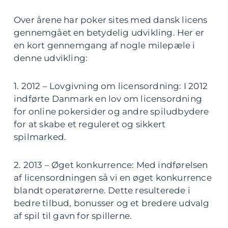
Over årene har poker sites med dansk licens
gennemgået en betydelig udvikling. Her er
en kort gennemgang af nogle milepæle i
denne udvikling:
1. 2012 – Lovgivning om licensordning: I 2012
indførte Danmark en lov om licensordning
for online pokersider og andre spiludbydere
for at skabe et reguleret og sikkert
spilmarked.
2. 2013 – Øget konkurrence: Med indførelsen
af licensordningen så vi en øget konkurrence
blandt operatørerne. Dette resulterede i
bedre tilbud, bonusser og et bredere udvalg
af spil til gavn for spillerne.