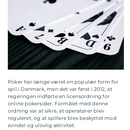
Poker har længe været en populær form for
spil i Danmark, men det var først i 2012, at
regeringen indførte en licensordning for
online pokersider. Formålet med denne
ordning var at sikre, at operatører blev
reguleret, og at spillere blev beskyttet mod
svindel og ulovlig aktivitet.