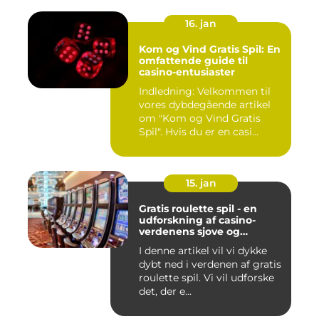
16. jan
Kom og Vind Gratis Spil: En
omfattende guide til
casino-entusiaster
Indledning: Velkommen til
vores dybdegående artikel
om "Kom og Vind Gratis
Spil". Hvis du er en casi...
15. jan
Gratis roulette spil - en
udforskning af casino-
verdenens sjove og
spændende spil
I denne artikel vil vi dykke
dybt ned i verdenen af gratis
roulette spil. Vi vil udforske
det, der e...