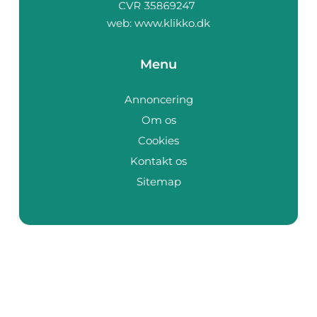
web:
www.klikko.dk
Menu
Annoncering
Om os
Cookies
Kontakt os
Sitemap