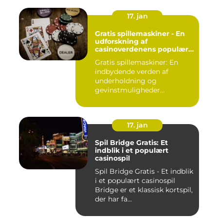
17. jan
Gratis spillemaskiner - En
udforskning af
casinoverdenens populære
fænomen
Gratis spillemaskiner: En
indbydende verden af
underholdning og
gevinstmuligheder
Introduktion til...
17. jan
Spil Bridge Gratis: Et
indblik i et populært
casinospil
Spil Bridge Gratis - Et indblik
i et populært casinospil
Bridge er et klassisk kortspil,
der har fa...