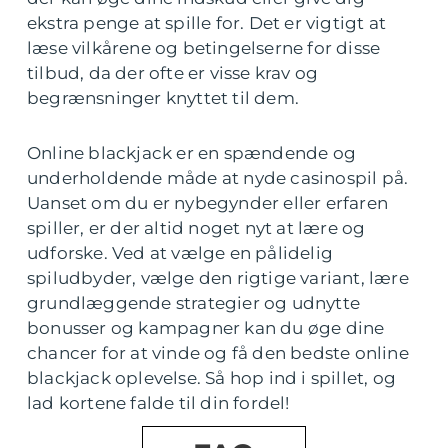
ekstra penge at spille for. Det er vigtigt at
læse vilkårene og betingelserne for disse
tilbud, da der ofte er visse krav og
begrænsninger knyttet til dem.
Online blackjack er en spændende og
underholdende måde at nyde casinospil på.
Uanset om du er nybegynder eller erfaren
spiller, er der altid noget nyt at lære og
udforske. Ved at vælge en pålidelig
spiludbyder, vælge den rigtige variant, lære
grundlæggende strategier og udnytte
bonusser og kampagner kan du øge dine
chancer for at vinde og få den bedste online
blackjack oplevelse. Så hop ind i spillet, og
lad kortene falde til din fordel!