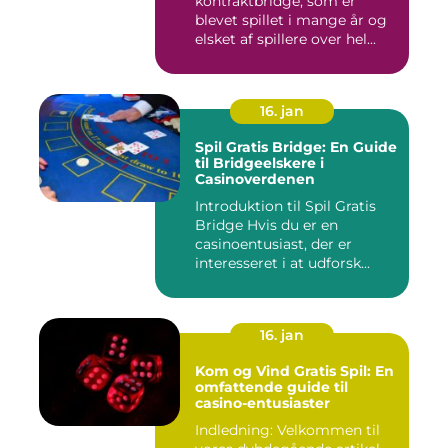
kontraktbridge, som er
blevet spillet i mange år og
elsket af spillere over hel...
16. jan
Spil Gratis Bridge: En Guide
til Bridgeelskere i
Casinoverdenen
Introduktion til Spil Gratis
Bridge Hvis du er en
casinoentusiast, der er
interesseret i at udforsk...
16. jan
Kom og Vind Gratis Spil: En
omfattende guide til
casino-entusiaster
Indledning: Velkommen til