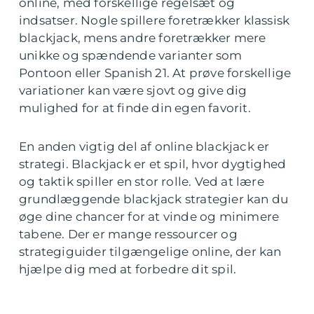
online, med forskellige regelsæt og
indsatser. Nogle spillere foretrækker klassisk
blackjack, mens andre foretrækker mere
unikke og spændende varianter som
Pontoon eller Spanish 21. At prøve forskellige
variationer kan være sjovt og give dig
mulighed for at finde din egen favorit.
En anden vigtig del af online blackjack er
strategi. Blackjack er et spil, hvor dygtighed
og taktik spiller en stor rolle. Ved at lære
grundlæggende blackjack strategier kan du
øge dine chancer for at vinde og minimere
tabene. Der er mange ressourcer og
strategiguider tilgængelige online, der kan
hjælpe dig med at forbedre dit spil.