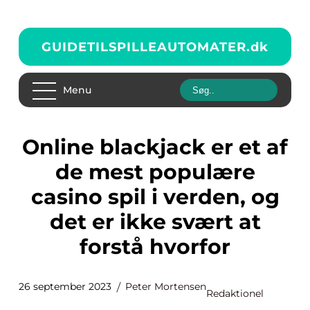
GUIDETILSPILLEAUTOMATER.
dk
Menu
Online blackjack er et af
de mest populære
casino spil i verden, og
det er ikke svært at
forstå hvorfor
26 september 2023
Peter Mortensen
Redaktionel