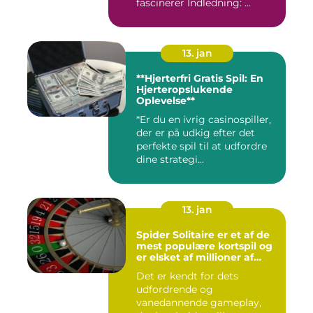
fascinerer Indledning: ...
13. jan
**Hjerterfri Gratis Spil: En
Hjerteropslukende
Oplevelse**
*Er du en ivrig casinospiller,
der er på udkig efter det
perfekte spil til at udfordre
dine strategi...
13. jan
Spider Solitaire er et af de
mest populære kortspil og
er elsket af millioner af
mennesker verden over
Det er kendt for dets
udfordrende og
vanedannende gameplay,