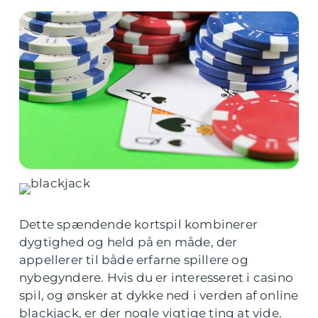
Dette spændende kortspil kombinerer
dygtighed og held på en måde, der
appellerer til både erfarne spillere og
nybegyndere. Hvis du er interesseret i casino
spil, og ønsker at dykke ned i verden af online
blackjack, er der nogle vigtige ting at vide.