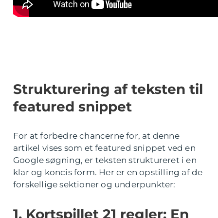
Strukturering af teksten til
featured snippet
For at forbedre chancerne for, at denne
artikel vises som et featured snippet ved en
Google søgning, er teksten struktureret i en
klar og koncis form. Her er en opstilling af de
forskellige sektioner og underpunkter:
1. Kortspillet 21 regler: En