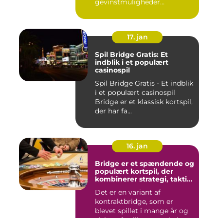
gevinstmuligheder
Introduktion til...
17. jan
Spil Bridge Gratis: Et
indblik i et populært
casinospil
Spil Bridge Gratis - Et indblik
i et populært casinospil
Bridge er et klassisk kortspil,
der har fa...
16. jan
Bridge er et spændende og
populært kortspil, der
kombinerer strategi, taktik
og samarbejde
Det er en variant af
kontraktbridge, som er
blevet spillet i mange år og