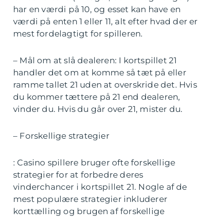
har en værdi på 10, og esset kan have en
værdi på enten 1 eller 11, alt efter hvad der er
mest fordelagtigt for spilleren.
– Mål om at slå dealeren: I kortspillet 21
handler det om at komme så tæt på eller
ramme tallet 21 uden at overskride det. Hvis
du kommer tættere på 21 end dealeren,
vinder du. Hvis du går over 21, mister du.
– Forskellige strategier
: Casino spillere bruger ofte forskellige
strategier for at forbedre deres
vinderchancer i kortspillet 21. Nogle af de
mest populære strategier inkluderer
korttælling og brugen af forskellige