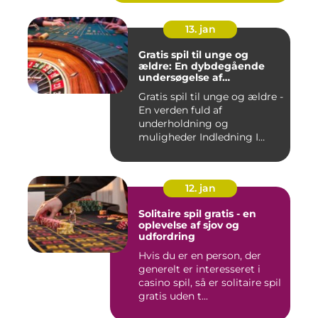
13. jan
Gratis spil til unge og
ældre: En dybdegående
undersøgelse af
spilmuligheder for
Gratis spil til unge og ældre -
casinointeresserede
En verden fuld af
underholdning og
muligheder Indledning I
dagens m...
12. jan
Solitaire spil gratis - en
oplevelse af sjov og
udfordring
Hvis du er en person, der
generelt er interesseret i
casino spil, så er solitaire spil
gratis uden t...