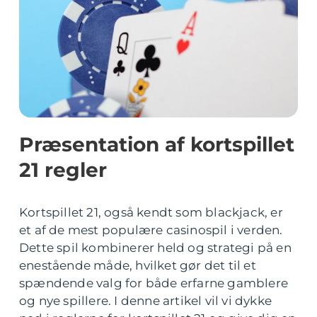
Præsentation af kortspillet
21 regler
Kortspillet 21, også kendt som blackjack, er
et af de mest populære casinospil i verden.
Dette spil kombinerer held og strategi på en
enestående måde, hvilket gør det til et
spændende valg for både erfarne gamblere
og nye spillere. I denne artikel vil vi dykke