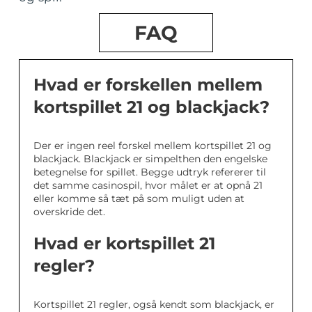
FAQ
Hvad er forskellen mellem
kortspillet 21 og blackjack?
Der er ingen reel forskel mellem kortspillet 21 og
blackjack. Blackjack er simpelthen den engelske
betegnelse for spillet. Begge udtryk refererer til
det samme casinospil, hvor målet er at opnå 21
eller komme så tæt på som muligt uden at
overskride det.
Hvad er kortspillet 21
regler?
Kortspillet 21 regler, også kendt som blackjack, er