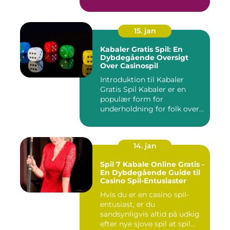
15. jan
Kabaler Gratis Spil: En
Dybdegående Oversigt
Over Casinospil
Introduktion til Kabaler
Gratis Spil Kabaler er en
populær form for
underholdning for folk over
hele...
14. jan
Spil 7 Kabale Online Gratis -
En Dybdegående Guide til
Casino Spil-Entusiaster
Hvis du er en casino spil-
entusiast, er du
sandsynligvis altid på udkig
efter nye sjove spil at spil...