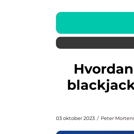
Hvordan man tæller kort i
blackjac
03 oktober 2023
Peter Morten