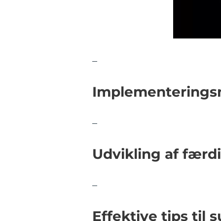
–
Implementeringsm
–
Udvikling af færd
–
Effektive tips til 