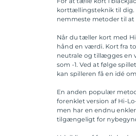
For at tælle kort i black
korttællingsteknik til di
nemmeste metoder til a
Når du tæller kort med Hi
hånd en værdi. Kort fra to 
neutrale og tillægges en 
som -1. Ved at følge spille
kan spilleren få en idé om
En anden populær metode
forenklet version af Hi-
men har en endnu enklere
tilgængeligt for nybegyn