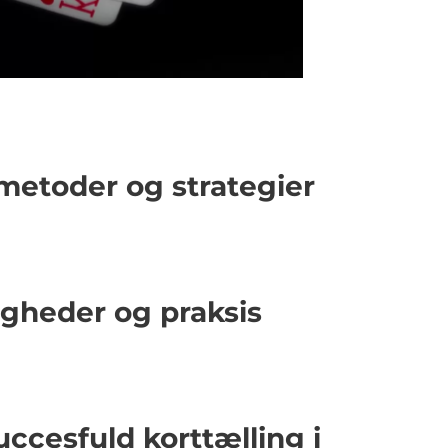
etoder og strategier
igheder og praksis
succesfuld korttælling i