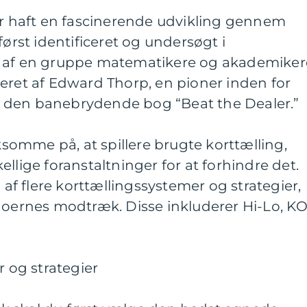
ar haft en fascinerende udvikling gennem
først identificeret og undersøgt i
e af en gruppe matematikere og akademiker
eret af Edward Thorp, en pioner inden for
til den banebrydende bog “Beat the Dealer.”
omme på, at spillere brugte korttælling,
llige foranstaltninger for at forhindre det.
n af flere korttællingssystemer og strategier,
noernes modtræk. Disse inkluderer Hi-Lo, KO
og strategier