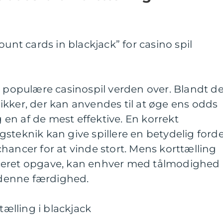
ount cards in blackjack” for casino spil
t populære casinospil verden over. Blandt d
kker, der kan anvendes til at øge ens odds
ng en af de mest effektive. En korrekt
steknik kan give spillere en betydelig forde
hancer for at vinde stort. Mens korttælling
ceret opgave, kan enhver med tålmodighed
denne færdighed.
tælling i blackjack