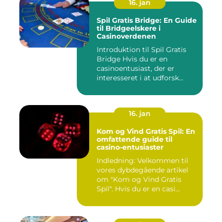
16. jan
Spil Gratis Bridge: En Guide
til Bridgeelskere i
Casinoverdenen
Introduktion til Spil Gratis
Bridge Hvis du er en
casinoentusiast, der er
interesseret i at udforsk...
16. jan
Kom og Vind Gratis Spil: En
omfattende guide til
casino-entusiaster
Indledning: Velkommen til
vores dybdegående artikel
om "Kom og Vind Gratis
Spil". Hvis du er en casi...