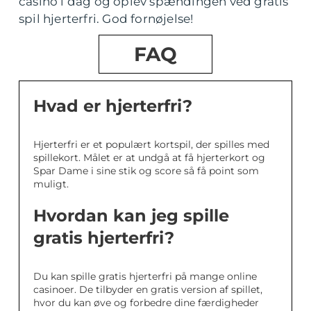
casino i dag og oplev spændingen ved gratis
spil hjerterfri. God fornøjelse!
FAQ
Hvad er hjerterfri?
Hjerterfri er et populært kortspil, der spilles med
spillekort. Målet er at undgå at få hjerterkort og
Spar Dame i sine stik og score så få point som
muligt.
Hvordan kan jeg spille
gratis hjerterfri?
Du kan spille gratis hjerterfri på mange online
casinoer. De tilbyder en gratis version af spillet,
hvor du kan øve og forbedre dine færdigheder