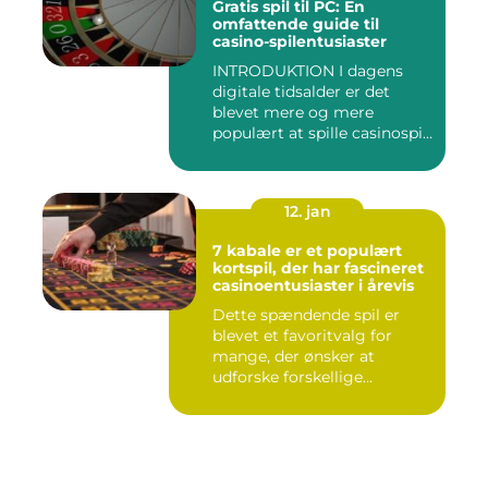
Gratis spil til PC: En
omfattende guide til
casino-spilentusiaster
INTRODUKTION I dagens
digitale tidsalder er det
blevet mere og mere
populært at spille casinospil
on...
12. jan
7 kabale er et populært
kortspil, der har fascineret
casinoentusiaster i årevis
Dette spændende spil er
blevet et favoritvalg for
mange, der ønsker at
udforske forskellige
strategi...