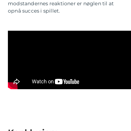
modstandernes reaktioner er nøglen til at
opnå succes i spillet.