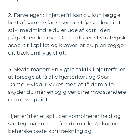
2. Farvelegen: I hjerterfri kan du kun lægge
kort af samme farve som det første kort i et
stik, medmindre du er ude af kort i den
pågældende farve. Dette tilføjer et strategisk
aspekt til spillet og kræver, at du planlægger
dit træk omhyggeligt.
3. Skyde månen: En vigtig taktik i hjerterfri er
at forsøge at få alle hjerterkort og Spar
Dame. Hvis du lykkes med at få dem alle,
skyder du månen og giver dine modstandere
en masse point.
Hjerterfri er et spil, der kombinerer held og
strategi på en enestående måde. At kunne
beherske både korttrækning og