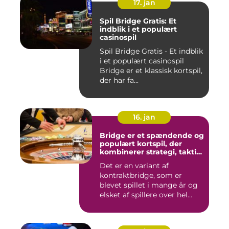
17. jan
Spil Bridge Gratis: Et
indblik i et populært
casinospil
Spil Bridge Gratis - Et indblik
i et populært casinospil
Bridge er et klassisk kortspil,
der har fa...
16. jan
Bridge er et spændende og
populært kortspil, der
kombinerer strategi, taktik
og samarbejde
Det er en variant af
kontraktbridge, som er
blevet spillet i mange år og
elsket af spillere over hel...