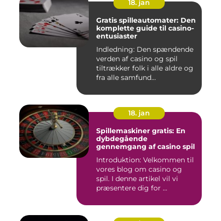
18. jan
Gratis spilleautomater: Den
komplette guide til casino-
entusiaster
Indledning: Den spændende
verden af casino og spil
tiltrækker folk i alle aldre og
fra alle samfund...
18. jan
Spillemaskiner gratis: En
dybdegående
gennemgang af casino spil
Introduktion: Velkommen til
vores blog om casino og
spil. I denne artikel vil vi
præsentere dig for ...