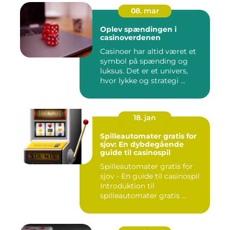
08. mar
Oplev spændingen i
casinoverdenen
Casinoer har altid været et
symbol på spænding og
luksus. Det er et univers,
hvor lykke og strategi ...
18. jan
Spilleautomater gratis for
sjov: En dybdegående
guide til casinospil
Spilleautomater gratis for
sjov - En guide til casinospil
Introduktion til
spilleautomater gratis ...