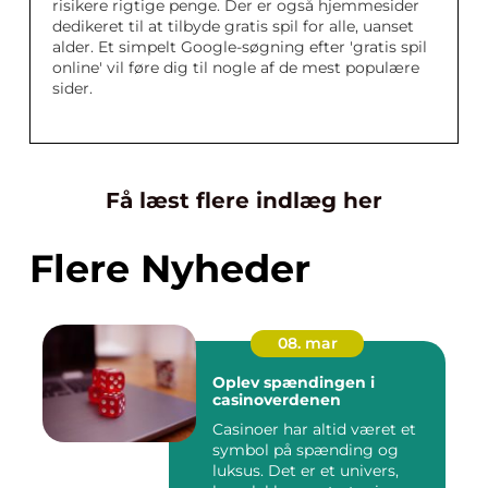
risikere rigtige penge. Der er også hjemmesider
dedikeret til at tilbyde gratis spil for alle, uanset
alder. Et simpelt Google-søgning efter 'gratis spil
online' vil føre dig til nogle af de mest populære
sider.
Få læst flere indlæg her
Flere Nyheder
08. mar
Oplev spændingen i
casinoverdenen
Casinoer har altid været et
symbol på spænding og
luksus. Det er et univers,