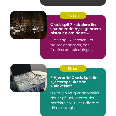
14. jan
Gratis spil 7 kabalen: En
spændende rejse gennem
historien om dette
klassiske casinospil
Gratis spil 7 kabalen - et
tidløst casinospil, der
fascinerer Indledning: ...
13. jan
**Hjerterfri Gratis Spil: En
Hjerteropslukende
Oplevelse**
*Er du en ivrig casinospiller,
der er på udkig efter det
perfekte spil til at udfordre
dine strategi...