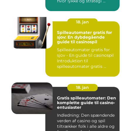
hvor lykke og strategi ...
18. jan
Spilleautomater gratis for
sjov: En dybdegående
guide til casinospil
Spilleautomater gratis for
sjov - En guide til casinospil
Introduktion til
spilleautomater gratis ...
18. jan
Gratis spilleautomater: Den
komplette guide til casino-
entusiaster
Indledning: Den spændende
verden af casino og spil
tiltrækker folk i alle aldre og