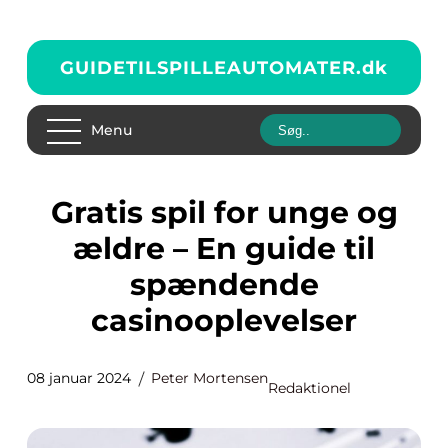
GUIDETILSPILLEAUTOMATER.
dk
Menu
Gratis spil for unge og
ældre – En guide til
spændende
casinooplevelser
08 januar 2024
Peter Mortensen
Redaktionel