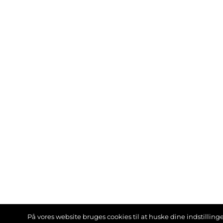
På vores website bruges cookies til at huske dine indstillinger