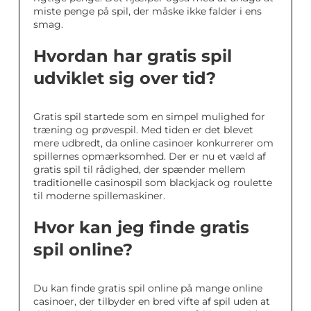
miste penge på spil, der måske ikke falder i ens
smag.
Hvordan har gratis spil
udviklet sig over tid?
Gratis spil startede som en simpel mulighed for
træning og prøvespil. Med tiden er det blevet
mere udbredt, da online casinoer konkurrerer om
spillernes opmærksomhed. Der er nu et væld af
gratis spil til rådighed, der spænder mellem
traditionelle casinospil som blackjack og roulette
til moderne spillemaskiner.
Hvor kan jeg finde gratis
spil online?
Du kan finde gratis spil online på mange online
casinoer, der tilbyder en bred vifte af spil uden at