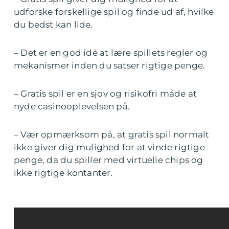
udforske forskellige spil og finde ud af, hvilke
du bedst kan lide.
– Det er en god idé at lære spillets regler og
mekanismer inden du satser rigtige penge.
– Gratis spil er en sjov og risikofri måde at
nyde casinooplevelsen på.
– Vær opmærksom på, at gratis spil normalt
ikke giver dig mulighed for at vinde rigtige
penge, da du spiller med virtuelle chips og
ikke rigtige kontanter.