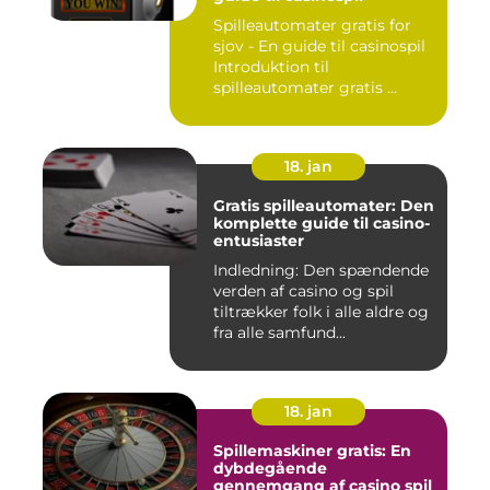
Spilleautomater gratis for
sjov - En guide til casinospil
Introduktion til
spilleautomater gratis ...
18. jan
Gratis spilleautomater: Den
komplette guide til casino-
entusiaster
Indledning: Den spændende
verden af casino og spil
tiltrækker folk i alle aldre og
fra alle samfund...
18. jan
Spillemaskiner gratis: En
dybdegående
gennemgang af casino spil