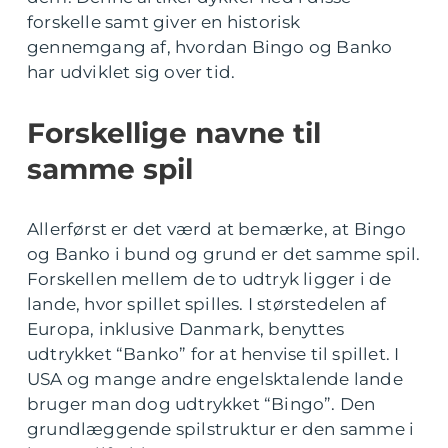
forskelle samt giver en historisk
gennemgang af, hvordan Bingo og Banko
har udviklet sig over tid.
Forskellige navne til
samme spil
Allerførst er det værd at bemærke, at Bingo
og Banko i bund og grund er det samme spil.
Forskellen mellem de to udtryk ligger i de
lande, hvor spillet spilles. I størstedelen af
Europa, inklusive Danmark, benyttes
udtrykket “Banko” for at henvise til spillet. I
USA og mange andre engelsktalende lande
bruger man dog udtrykket “Bingo”. Den
grundlæggende spilstruktur er den samme i