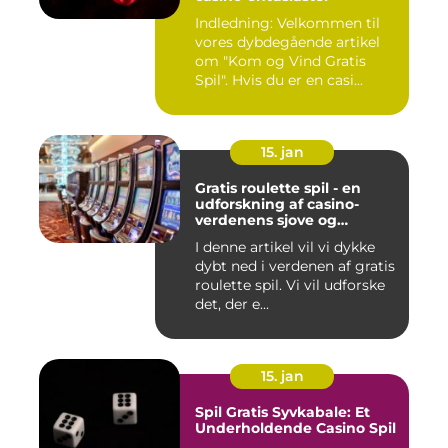
Indledning: Velkommen til
vores dybdegående artikel
om "Kom og Vind Gratis
Spil". Hvis du er en casi...
15. jan
Gratis roulette spil - en
udforskning af casino-
verdenens sjove og
spændende spil
I denne artikel vil vi dykke
dybt ned i verdenen af gratis
roulette spil. Vi vil udforske
det, der e...
15. jan
Spil Gratis Syvkabale: Et
Underholdende Casino Spil