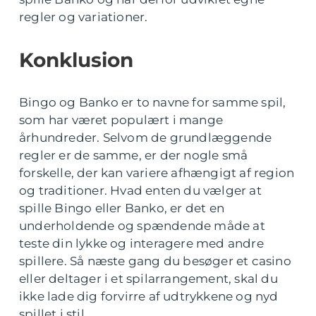
regler og variationer.
Konklusion
Bingo og Banko er to navne for samme spil,
som har været populært i mange
århundreder. Selvom de grundlæggende
regler er de samme, er der nogle små
forskelle, der kan variere afhængigt af region
og traditioner. Hvad enten du vælger at
spille Bingo eller Banko, er det en
underholdende og spændende måde at
teste din lykke og interagere med andre
spillere. Så næste gang du besøger et casino
eller deltager i et spilarrangement, skal du
ikke lade dig forvirre af udtrykkene og nyd
spillet i stil.