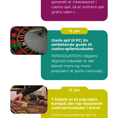
generelt er interesseret i
casino spil, så er solitaire spil
gratis uden t...
12. jan
Gratis spil til PC: En
omfattende guide til
casino-spilentusiaster
INTRODUKTION I dagens
digitale tidsalder er det
blevet mere og mere
populært at spille casinospil
on...
12. jan
7 kabale er et populært
kortspil, der har fascineret
casinoentusiaster i årevis
Dette spændende spil er