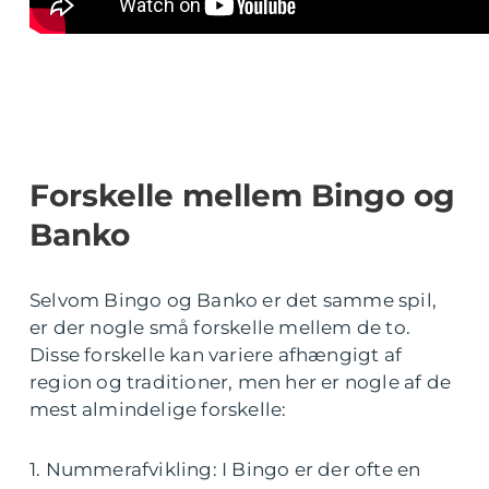
Forskelle mellem Bingo og
Banko
Selvom Bingo og Banko er det samme spil,
er der nogle små forskelle mellem de to.
Disse forskelle kan variere afhængigt af
region og traditioner, men her er nogle af de
mest almindelige forskelle:
1. Nummerafvikling: I Bingo er der ofte en