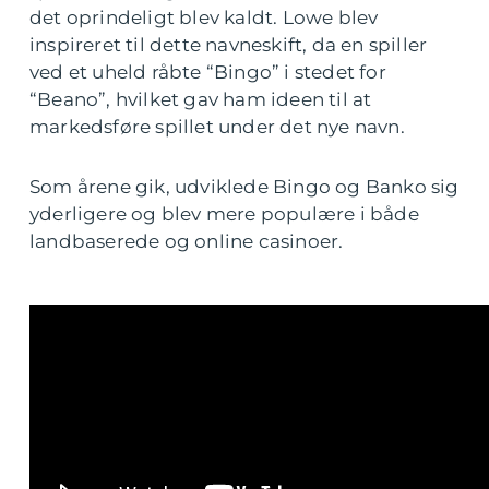
det oprindeligt blev kaldt. Lowe blev
inspireret til dette navneskift, da en spiller
ved et uheld råbte “Bingo” i stedet for
“Beano”, hvilket gav ham ideen til at
markedsføre spillet under det nye navn.
Som årene gik, udviklede Bingo og Banko sig
yderligere og blev mere populære i både
landbaserede og online casinoer.