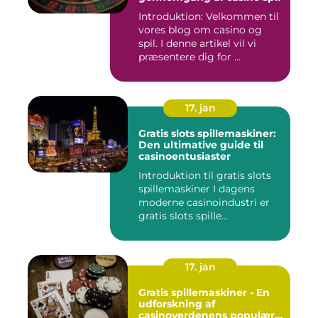
Introduktion: Velkommen til
vores blog om casino og
spil. I denne artikel vil vi
præsentere dig for ...
17. jan
Gratis slots spillemaskiner:
Den ultimative guide til
casinoentusiaster
Introduktion til gratis slots
spillemaskiner I dagens
moderne casinoindustri er
gratis slots spille...
17. jan
Gratis spillemaskiner - En
udforskning af
casinoverdenens populære