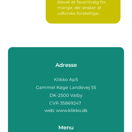
blevet et favoritvalg for
mange, der ønsker at
udforske forskellige
strategi...
Adresse
web:
www.klikko.dk
Menu