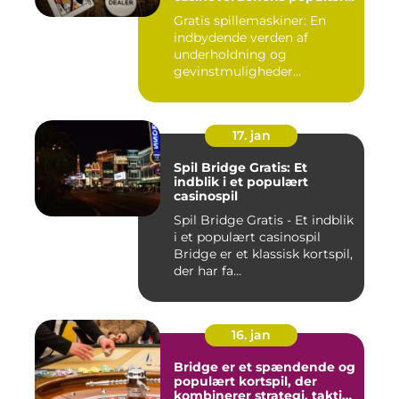
fænomen
Gratis spillemaskiner: En
indbydende verden af
underholdning og
gevinstmuligheder
Introduktion til...
17. jan
Spil Bridge Gratis: Et
indblik i et populært
casinospil
Spil Bridge Gratis - Et indblik
i et populært casinospil
Bridge er et klassisk kortspil,
der har fa...
16. jan
Bridge er et spændende og
populært kortspil, der
kombinerer strategi, taktik