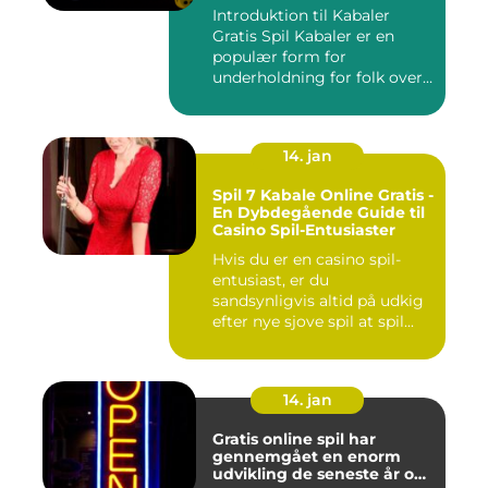
Introduktion til Kabaler
Gratis Spil Kabaler er en
populær form for
underholdning for folk over
hele...
14. jan
Spil 7 Kabale Online Gratis -
En Dybdegående Guide til
Casino Spil-Entusiaster
Hvis du er en casino spil-
entusiast, er du
sandsynligvis altid på udkig
efter nye sjove spil at spil...
14. jan
Gratis online spil har
gennemgået en enorm
udvikling de seneste år og