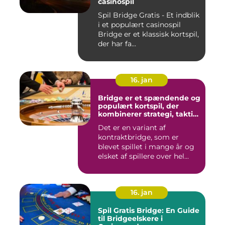
casinospil
Spil Bridge Gratis - Et indblik
i et populært casinospil
Bridge er et klassisk kortspil,
der har fa...
16. jan
Bridge er et spændende og
populært kortspil, der
kombinerer strategi, taktik
og samarbejde
Det er en variant af
kontraktbridge, som er
blevet spillet i mange år og
elsket af spillere over hel...
16. jan
Spil Gratis Bridge: En Guide
til Bridgeelskere i