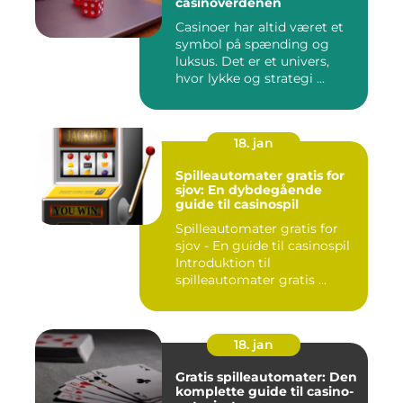
casinoverdenen
Casinoer har altid været et
symbol på spænding og
luksus. Det er et univers,
hvor lykke og strategi ...
18. jan
Spilleautomater gratis for
sjov: En dybdegående
guide til casinospil
Spilleautomater gratis for
sjov - En guide til casinospil
Introduktion til
spilleautomater gratis ...
18. jan
Gratis spilleautomater: Den
komplette guide til casino-