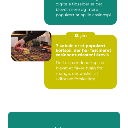
digitale tidsalder er det
blevet mere og mere
populært at spille casinospil
on...
12. jan
7 kabale er et populært
kortspil, der har fascineret
casinoentusiaster i årevis
Dette spændende spil er
blevet et favoritvalg for
mange, der ønsker at
udforske forskellige
strategi...