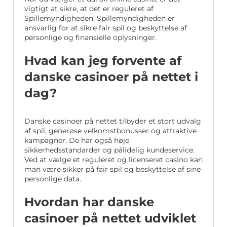
vigtigt at sikre, at det er reguleret af
Spillemyndigheden. Spillemyndigheden er
ansvarlig for at sikre fair spil og beskyttelse af
personlige og finansielle oplysninger.
Hvad kan jeg forvente af
danske casinoer på nettet i
dag?
Danske casinoer på nettet tilbyder et stort udvalg
af spil, generøse velkomstbonusser og attraktive
kampagner. De har også høje
sikkerhedsstandarder og pålidelig kundeservice.
Ved at vælge et reguleret og licenseret casino kan
man være sikker på fair spil og beskyttelse af sine
personlige data.
Hvordan har danske
casinoer på nettet udviklet