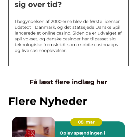
sig over tid?
I begyndelsen af 2000'erne blev de første licenser
udstedt i Danmark, og det statsejede Danske Spil
lancerede et online casino. Siden da er udvalget af
spil vokset, og danske casinoer har tilpasset sig
teknologiske fremskridt som mobile casinoapps
og live casinooplevelser.
Få læst flere indlæg her
Flere Nyheder
08. mar
Oplev spændingen i