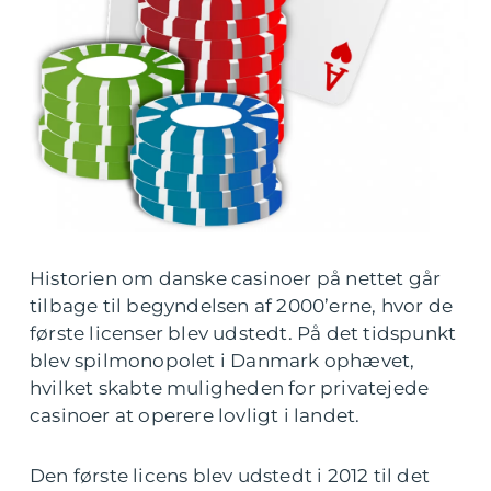
Historien om danske casinoer på nettet går
tilbage til begyndelsen af 2000’erne, hvor de
første licenser blev udstedt. På det tidspunkt
blev spilmonopolet i Danmark ophævet,
hvilket skabte muligheden for privatejede
casinoer at operere lovligt i landet.
Den første licens blev udstedt i 2012 til det