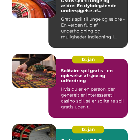
Gratis spil til unge og
ældre: En dybdegående
undersøgelse af
spilmuligheder for
Gratis spil til unge og ældre -
casinointeresserede
En verden fuld af
underholdning og
muligheder Indledning I
dagens m...
12. jan
Solitaire spil gratis - en
oplevelse af sjov og
udfordring
Hvis du er en person, der
generelt er interesseret i
casino spil, så er solitaire spil
gratis uden t...
12. jan