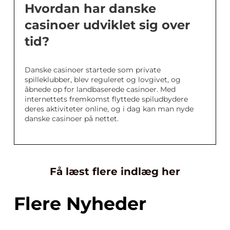
Hvordan har danske
casinoer udviklet sig over
tid?
Danske casinoer startede som private
spilleklubber, blev reguleret og lovgivet, og
åbnede op for landbaserede casinoer. Med
internettets fremkomst flyttede spiludbydere
deres aktiviteter online, og i dag kan man nyde
danske casinoer på nettet.
Få læst flere indlæg her
Flere Nyheder