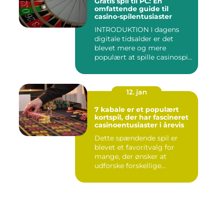
Gratis spil til PC: En
omfattende guide til
casino-spilentusiaster
INTRODUKTION I dagens
digitale tidsalder er det
blevet mere og mere
populært at spille casinospil
on...
12. jan
7 kabale er et populært
kortspil, der har fascineret
casinoentusiaster i årevis
Dette spændende spil er
blevet et favoritvalg for
mange, der ønsker at
udforske forskellige
strategi...