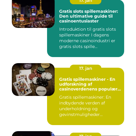
17. jan
Gratis slots spillemaskiner:
Den ultimative guide til
casinoentusiaster
Introduktion til gratis slots
spillemaskiner I dagens
moderne casinoindustri er
gratis slots spille...
17. jan
Gratis spillemaskiner - En
udforskning af
casinoverdenens populære
fænomen
Gratis spillemaskiner: En
indbydende verden af
underholdning og
gevinstmuligheder
Introduktion til...