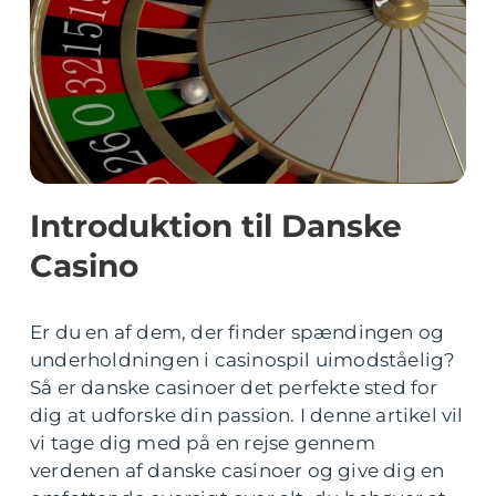
Introduktion til Danske
Casino
Er du en af dem, der finder spændingen og
underholdningen i casinospil uimodståelig?
Så er danske casinoer det perfekte sted for
dig at udforske din passion. I denne artikel vil
vi tage dig med på en rejse gennem
verdenen af danske casinoer og give dig en