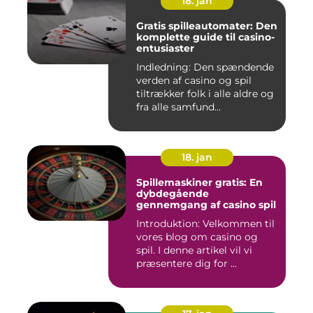
18. jan
Gratis spilleautomater: Den
komplette guide til casino-
entusiaster
Indledning: Den spændende
verden af casino og spil
tiltrækker folk i alle aldre og
fra alle samfund...
18. jan
Spillemaskiner gratis: En
dybdegående
gennemgang af casino spil
Introduktion: Velkommen til
vores blog om casino og
spil. I denne artikel vil vi
præsentere dig for ...