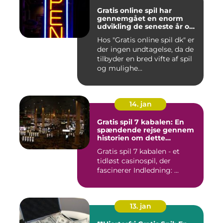
Gratis online spil har
gennemgået en enorm
udvikling de seneste år og
er blevet en populær form
Hos "Gratis online spil dk" er
for underholdning for
der ingen undtagelse, da de
mange mennesker
tilbyder en bred vifte af spil
og mulighe...
14. jan
Gratis spil 7 kabalen: En
spændende rejse gennem
historien om dette
klassiske casinospil
Gratis spil 7 kabalen - et
tidløst casinospil, der
fascinerer Indledning: ...
13. jan