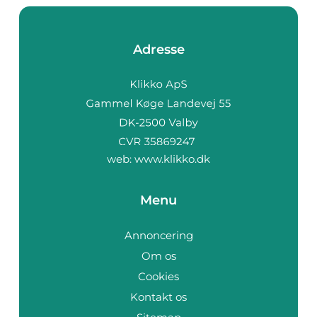
Adresse
web:
www.klikko.dk
Menu
Annoncering
Om os
Cookies
Kontakt os