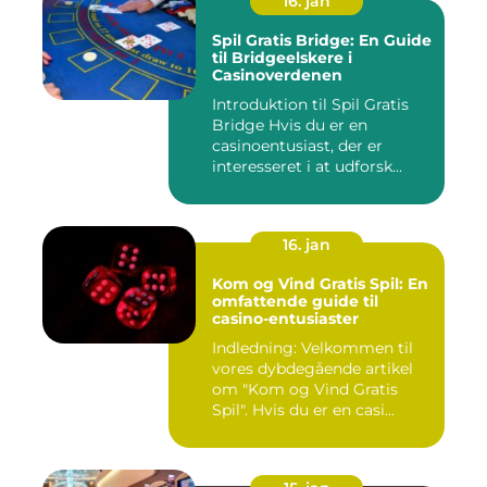
16. jan
Spil Gratis Bridge: En Guide
til Bridgeelskere i
Casinoverdenen
Introduktion til Spil Gratis
Bridge Hvis du er en
casinoentusiast, der er
interesseret i at udforsk...
16. jan
Kom og Vind Gratis Spil: En
omfattende guide til
casino-entusiaster
Indledning: Velkommen til
vores dybdegående artikel
om "Kom og Vind Gratis
Spil". Hvis du er en casi...