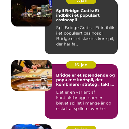
17. jan
Spil Bridge Gratis: Et
indblik i et populært
casinospil
Spil Bridge Gratis - Et indblik
i et populært casinospil
Bridge er et klassisk kortspil,
der har fa...
16. jan
Bridge er et spændende og
populært kortspil, der
kombinerer strategi, taktik
og samarbejde
Det er en variant af
kontraktbridge, som er
blevet spillet i mange år og
elsket af spillere over hel...