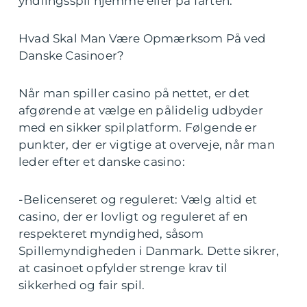
yndlingsspil hjemme eller på farten.
Hvad Skal Man Være Opmærksom På ved
Danske Casinoer?
Når man spiller casino på nettet, er det
afgørende at vælge en pålidelig udbyder
med en sikker spilplatform. Følgende er
punkter, der er vigtige at overveje, når man
leder efter et danske casino:
-Belicenseret og reguleret: Vælg altid et
casino, der er lovligt og reguleret af en
respekteret myndighed, såsom
Spillemyndigheden i Danmark. Dette sikrer,
at casinoet opfylder strenge krav til
sikkerhed og fair spil.