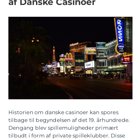
af Danske Casinoer
Historien om danske casinoer kan spores
tilbage til begyndelsen af det 19. århundrede.
Dengang blev spillemuligheder primært
tilbudt i form af private spilleklubber. Disse