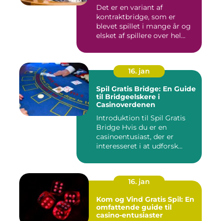
og samarbejde
Det er en variant af
kontraktbridge, som er
blevet spillet i mange år og
elsket af spillere over hel...
16. jan
Spil Gratis Bridge: En Guide
til Bridgeelskere i
Casinoverdenen
Introduktion til Spil Gratis
Bridge Hvis du er en
casinoentusiast, der er
interesseret i at udforsk...
16. jan
Kom og Vind Gratis Spil: En
omfattende guide til
casino-entusiaster