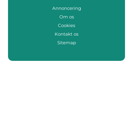
Annoncering
Om os
Cookies
Kontakt os
Sitemap