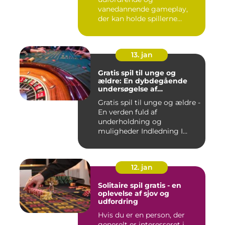
vanedannende gameplay,
der kan holde spillerne
beskæftiget i ti...
13. jan
Gratis spil til unge og
ældre: En dybdegående
undersøgelse af
spilmuligheder for
Gratis spil til unge og ældre -
casinointeresserede
En verden fuld af
underholdning og
muligheder Indledning I
dagens m...
12. jan
Solitaire spil gratis - en
oplevelse af sjov og
udfordring
Hvis du er en person, der
generelt er interesseret i