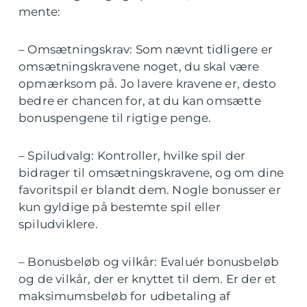
mente:
– Omsætningskrav: Som nævnt tidligere er
omsætningskravene noget, du skal være
opmærksom på. Jo lavere kravene er, desto
bedre er chancen for, at du kan omsætte
bonuspengene til rigtige penge.
– Spiludvalg: Kontroller, hvilke spil der
bidrager til omsætningskravene, og om dine
favoritspil er blandt dem. Nogle bonusser er
kun gyldige på bestemte spil eller
spiludviklere.
– Bonusbeløb og vilkår: Evaluér bonusbeløb
og de vilkår, der er knyttet til dem. Er der et
maksimumsbeløb for udbetaling af