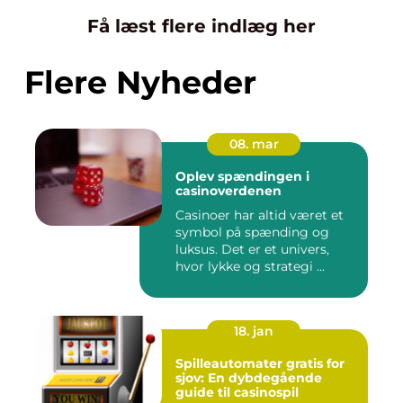
Få læst flere indlæg her
Flere Nyheder
08. mar
Oplev spændingen i
casinoverdenen
Casinoer har altid været et
symbol på spænding og
luksus. Det er et univers,
hvor lykke og strategi ...
18. jan
Spilleautomater gratis for
sjov: En dybdegående
guide til casinospil