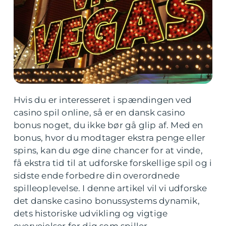
Hvis du er interesseret i spændingen ved
casino spil online, så er en dansk casino
bonus noget, du ikke bør gå glip af. Med en
bonus, hvor du modtager ekstra penge eller
spins, kan du øge dine chancer for at vinde,
få ekstra tid til at udforske forskellige spil og i
sidste ende forbedre din overordnede
spilleoplevelse. I denne artikel vil vi udforske
det danske casino bonussystems dynamik,
dets historiske udvikling og vigtige