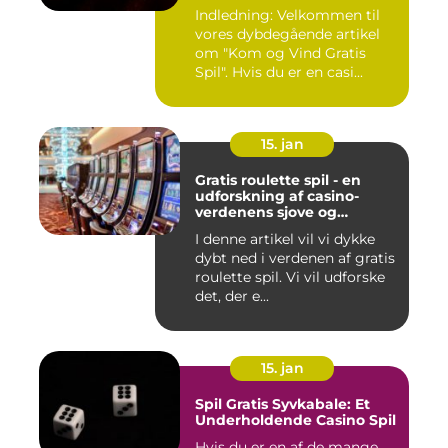
Indledning: Velkommen til
vores dybdegående artikel
om "Kom og Vind Gratis
Spil". Hvis du er en casi...
15. jan
Gratis roulette spil - en
udforskning af casino-
verdenens sjove og
spændende spil
I denne artikel vil vi dykke
dybt ned i verdenen af gratis
roulette spil. Vi vil udforske
det, der e...
15. jan
Spil Gratis Syvkabale: Et
Underholdende Casino Spil
Hvis du er en af de mange,