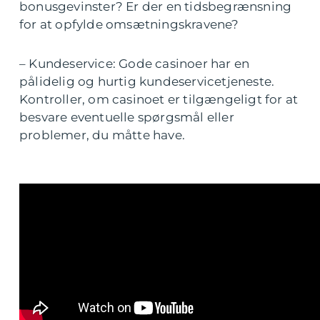
bonusgevinster? Er der en tidsbegrænsning
for at opfylde omsætningskravene?
– Kundeservice: Gode casinoer har en
pålidelig og hurtig kundeservicetjeneste.
Kontroller, om casinoet er tilgængeligt for at
besvare eventuelle spørgsmål eller
problemer, du måtte have.