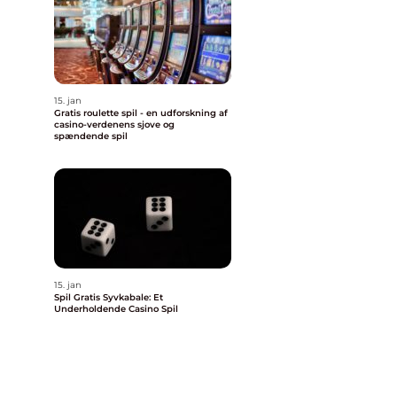
15. jan
Gratis roulette spil - en udforskning af
casino-verdenens sjove og
spændende spil
15. jan
Spil Gratis Syvkabale: Et
Underholdende Casino Spil