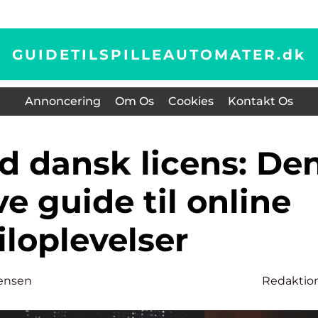
GUIDETILSPILLEAUTOMATER.
dk
Annoncering
Om Os
Cookies
Kontakt Os
ve guide til online
iloplevelser
ensen
Redaktio