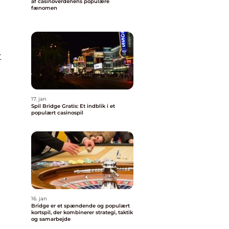
af casinoverdenens populære
fænomen
t
17. jan
Spil Bridge Gratis: Et indblik i et
populært casinospil
16. jan
Bridge er et spændende og populært
kortspil, der kombinerer strategi, taktik
og samarbejde