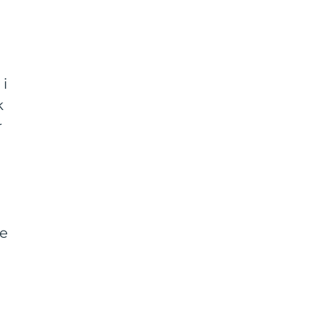
i
k
r
ne