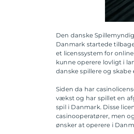
Den danske Spillemyndighe
Danmark startede tilbage
et licenssystem for online
kunne operere lovligt i lan
danske spillere og skabe e
Siden da har casinolicen
vækst og har spillet en af
spil i Danmark. Disse lice
casinooperatører, men ogs
ønsker at operere i Danm