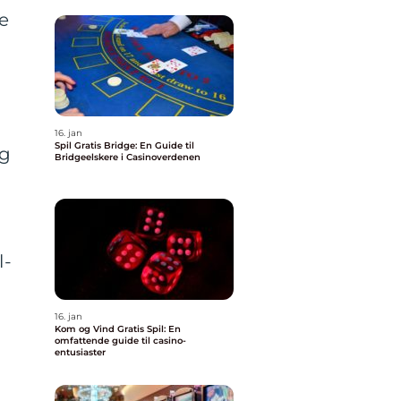
e
16. jan
Spil Gratis Bridge: En Guide til
og
Bridgeelskere i Casinoverdenen
l-
16. jan
Kom og Vind Gratis Spil: En
omfattende guide til casino-
entusiaster