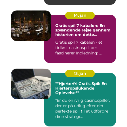
14. jan
Gratis spil 7 kabalen: En
spændende rejse gennem
historien om dette
klassiske casinospil
Gratis spil 7 kabalen - et
tidløst casinospil, der
fascinerer Indledning: ...
13. jan
**Hjerterfri Gratis Spil: En
Hjerteropslukende
Oplevelse**
*Er du en ivrig casinospiller,
der er på udkig efter det
perfekte spil til at udfordre
dine strategi...