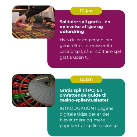
12. jan
Solitaire spil gratis - en
oplevelse af sjov og
udfordring
Hvis du er en person, der
generelt er interesseret i
casino spil, så er solitaire spil
gratis uden t...
12. jan
Gratis spil til PC: En
omfattende guide til
casino-spilentusiaster
INTRODUKTION I dagens
digitale tidsalder er det
blevet mere og mere
populært at spille casinospil
on...