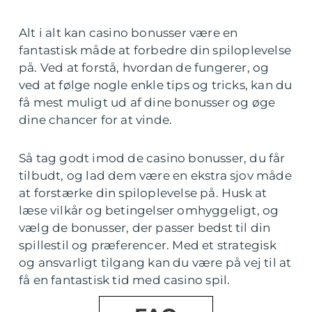
Alt i alt kan casino bonusser være en
fantastisk måde at forbedre din spiloplevelse
på. Ved at forstå, hvordan de fungerer, og
ved at følge nogle enkle tips og tricks, kan du
få mest muligt ud af dine bonusser og øge
dine chancer for at vinde.
Så tag godt imod de casino bonusser, du får
tilbudt, og lad dem være en ekstra sjov måde
at forstærke din spiloplevelse på. Husk at
læse vilkår og betingelser omhyggeligt, og
vælg de bonusser, der passer bedst til din
spillestil og præferencer. Med et strategisk
og ansvarligt tilgang kan du være på vej til at
få en fantastisk tid med casino spil.