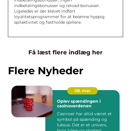
indbetalingsbonusser og reload-bonusser.
Ligeledes er der blevet indført
loyalitetsprogrammer for at belønne hyppig
spilaktivitet og fastholde spillere.
Få læst flere indlæg her
Flere Nyheder
08. mar
Oplev spændingen i
casinoverdenen
Casinoer har altid været et
symbol på spænding og
luksus. Det er et univers,
hvor lykke og strategi ...