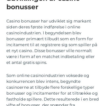
bonusser
Casino bonusser har udviklet sig markant
siden deres første indførelse i online
casinoindustrien. I begyndelsen blev
bonusser primært tilbudt som en form for
incitament til at registrere sig som spiller på
et nyt casino. Disse bonusser ville normalt
være i form af en matchet indbetaling eller
et antal gratis spins.
Som online casinoindustrien voksede og
konkurrencen blev intens, begyndte
casinoerne at tilbyde flere forskellige typer
bonusser og incitamenter for at tiltrække og
fastholde spillere. Dette resulterede i en bred
vifte af bonusser, der spænder fra