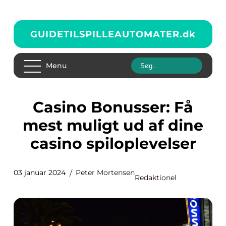
GUIDETILSPILLEAUTOMATER.
dk
Menu
Casino Bonusser: Få
mest muligt ud af dine
casino spiloplevelser
03 januar 2024
Peter Mortensen
Redaktionel