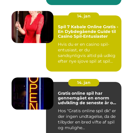
hele...
14. jan
Spil 7 Kabale Online Gratis -
En Dybdegående Guide til
Casino Spil-Entusiaster
Hvis du er en casino spil-
entusiast, er du
sandsynligvis altid på udkig
efter nye sjove spil at spil...
14. jan
Gratis online spil har
gennemgået en enorm
udvikling de seneste år og
er blevet en populær form
Hos "Gratis online spil dk" er
for underholdning for
der ingen undtagelse, da de
mange mennesker
tilbyder en bred vifte af spil
og mulighe...