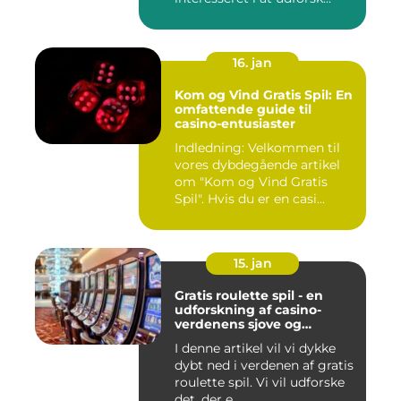
16. jan
Kom og Vind Gratis Spil: En
omfattende guide til
casino-entusiaster
Indledning: Velkommen til
vores dybdegående artikel
om "Kom og Vind Gratis
Spil". Hvis du er en casi...
15. jan
Gratis roulette spil - en
udforskning af casino-
verdenens sjove og
spændende spil
I denne artikel vil vi dykke
dybt ned i verdenen af gratis
roulette spil. Vi vil udforske
det, der e...