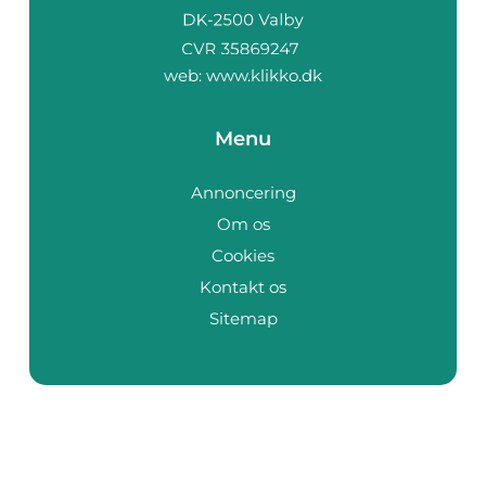
web:
www.klikko.dk
Menu
Annoncering
Om os
Cookies
Kontakt os
Sitemap