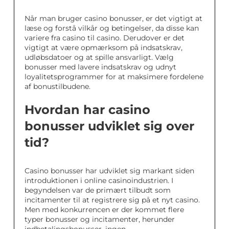
Når man bruger casino bonusser, er det vigtigt at
læse og forstå vilkår og betingelser, da disse kan
variere fra casino til casino. Derudover er det
vigtigt at være opmærksom på indsatskrav,
udløbsdatoer og at spille ansvarligt. Vælg
bonusser med lavere indsatskrav og udnyt
loyalitetsprogrammer for at maksimere fordelene
af bonustilbudene.
Hvordan har casino
bonusser udviklet sig over
tid?
Casino bonusser har udviklet sig markant siden
introduktionen i online casinoindustrien. I
begyndelsen var de primært tilbudt som
incitamenter til at registrere sig på et nyt casino.
Men med konkurrencen er der kommet flere
typer bonusser og incitamenter, herunder
indbetalingsbonusser, ingen