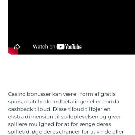
Casino bonusser kan være i form af gratis
spins, matchede indbetalinger eller endda
cashback tilbud. Disse tilbud tilføjer en
ekstra dimension til spiloplevelsen og giver
spillere mulighed for at forlænge deres
spilletid, øge deres chancer for at vinde eller