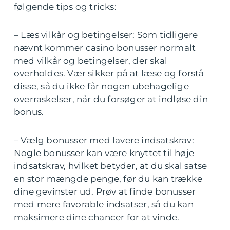
følgende tips og tricks:
– Læs vilkår og betingelser: Som tidligere
nævnt kommer casino bonusser normalt
med vilkår og betingelser, der skal
overholdes. Vær sikker på at læse og forstå
disse, så du ikke får nogen ubehagelige
overraskelser, når du forsøger at indløse din
bonus.
– Vælg bonusser med lavere indsatskrav:
Nogle bonusser kan være knyttet til høje
indsatskrav, hvilket betyder, at du skal satse
en stor mængde penge, før du kan trække
dine gevinster ud. Prøv at finde bonusser
med mere favorable indsatser, så du kan
maksimere dine chancer for at vinde.