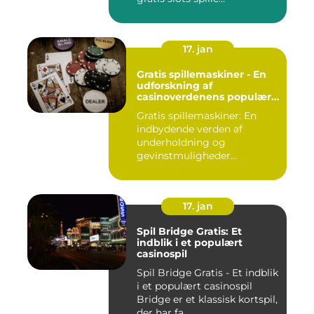
17. jan
Gratis spillemaskiner - En
udforskning af
casinoverdenens populære
fænomen
Gratis spillemaskiner: En
indbydende verden af
underholdning og
gevinstmuligheder
Introduktion til...
17. jan
Spil Bridge Gratis: Et
indblik i et populært
casinospil
Spil Bridge Gratis - Et indblik
i et populært casinospil
Bridge er et klassisk kortspil,
der har fa...