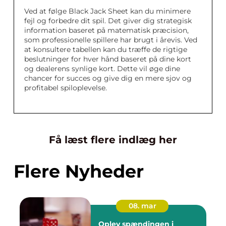
Ved at følge Black Jack Sheet kan du minimere
fejl og forbedre dit spil. Det giver dig strategisk
information baseret på matematisk præcision,
som professionelle spillere har brugt i årevis. Ved
at konsultere tabellen kan du træffe de rigtige
beslutninger for hver hånd baseret på dine kort
og dealerens synlige kort. Dette vil øge dine
chancer for succes og give dig en mere sjov og
profitabel spiloplevelse.
Få læst flere indlæg her
Flere Nyheder
08. mar
Oplev spændingen i