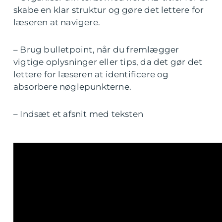
skabe en klar struktur og gøre det lettere for
læseren at navigere.
– Brug bulletpoint, når du fremlægger
vigtige oplysninger eller tips, da det gør det
lettere for læseren at identificere og
absorbere nøglepunkterne.
– Indsæt et afsnit med teksten