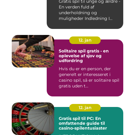
Gratis spil til unge og ældre -
casinointeresserede
En verden fuld af
underholdning og
muligheder Indledning I
dagens m...
12. jan
Solitaire spil gratis - en
oplevelse af sjov og
udfordring
Hvis du er en person, der
generelt er interesseret i
casino spil, så er solitaire spil
gratis uden t...
12. jan
Gratis spil til PC: En
omfattende guide til
casino-spilentusiaster