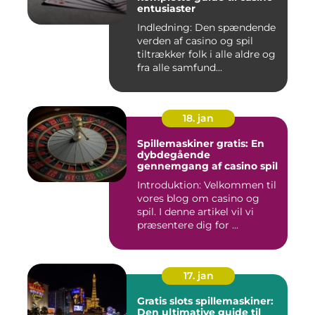
entusiaster
Indledning: Den spændende
verden af casino og spil
tiltrækker folk i alle aldre og
fra alle samfund...
18. jan
Spillemaskiner gratis: En
dybdegående
gennemgang af casino spil
Introduktion: Velkommen til
vores blog om casino og
spil. I denne artikel vil vi
præsentere dig for ...
17. jan
Gratis slots spillemaskiner:
Den ultimative guide til