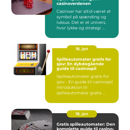
casinoverdenen
Casinoer har altid været et
symbol på spænding og
luksus. Det er et univers,
hvor lykke og strategi ...
18. jan
Spilleautomater gratis for
sjov: En dybdegående
guide til casinospil
Spilleautomater gratis for
sjov - En guide til casinospil
Introduktion til
spilleautomater gratis ...
18. jan
Gratis spilleautomater: Den
komplette guide til casino-