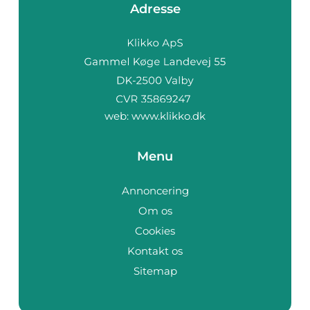
Adresse
web:
www.klikko.dk
Menu
Annoncering
Om os
Cookies
Kontakt os
Sitemap