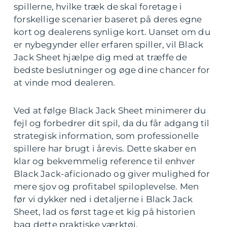
spillerne, hvilke træk de skal foretage i
forskellige scenarier baseret på deres egne
kort og dealerens synlige kort. Uanset om du
er nybegynder eller erfaren spiller, vil Black
Jack Sheet hjælpe dig med at træffe de
bedste beslutninger og øge dine chancer for
at vinde mod dealeren.
Ved at følge Black Jack Sheet minimerer du
fejl og forbedrer dit spil, da du får adgang til
strategisk information, som professionelle
spillere har brugt i årevis. Dette skaber en
klar og bekvemmelig reference til enhver
Black Jack-aficionado og giver mulighed for
mere sjov og profitabel spiloplevelse. Men
før vi dykker ned i detaljerne i Black Jack
Sheet, lad os først tage et kig på historien
bag dette praktiske værktøj.