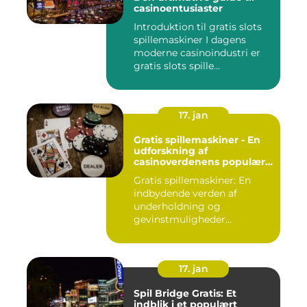
casinoentusiaster
Introduktion til gratis slots
spillemaskiner I dagens
moderne casinoindustri er
gratis slots spille...
17. jan
Gratis spillemaskiner - En
udforskning af
casinoverdenens populære
fænomen
Gratis spillemaskiner: En
indbydende verden af
underholdning og
gevinstmuligheder
Introduktion til...
17. jan
Spil Bridge Gratis: Et
indblik i et populært