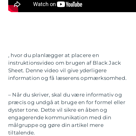
, hvor du planlægger at placere en
instruktionsvideo om brugen af Black Jack
Sheet. Denne video vil give yderligere
information og få læserens opmærksomhed.
– Når du skriver, skal du være informativ og
præcis og undgå at bruge en for formel eller
dyster tone. Dette vil sikre en åben og
engagerende kommunikation med din
målgruppe og gøre din artikel mere
tiltalende.