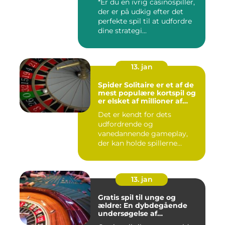
*Er du en ivrig casinospiller,
der er på udkig efter det
perfekte spil til at udfordre
dine strategi...
13. jan
Spider Solitaire er et af de
mest populære kortspil og
er elsket af millioner af
mennesker verden over
Det er kendt for dets
udfordrende og
vanedannende gameplay,
der kan holde spillerne
beskæftiget i ti...
13. jan
Gratis spil til unge og
ældre: En dybdegående
undersøgelse af
spilmuligheder for