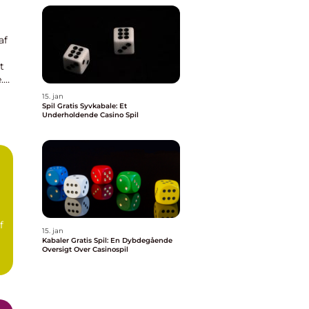
af
t
.
å
15. jan
Spil Gratis Syvkabale: Et
Underholdende Casino Spil
f
15. jan
Kabaler Gratis Spil: En Dybdegående
Oversigt Over Casinospil