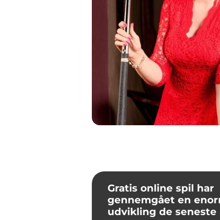
Gratis online spil har
gennemgået en eno
udvikling de seneste 