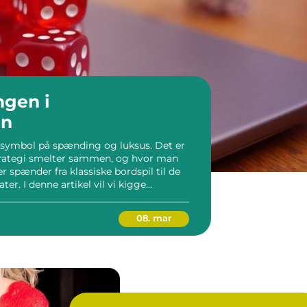
gen i
en
t symbol på spænding og luksus. Det er
strategi smelter sammen, og hvor man
r spænder fra klassiske bordspil til de
ter. I denne artikel vil vi kigge
plevelsen indebærer, og hvordan man
08. mar