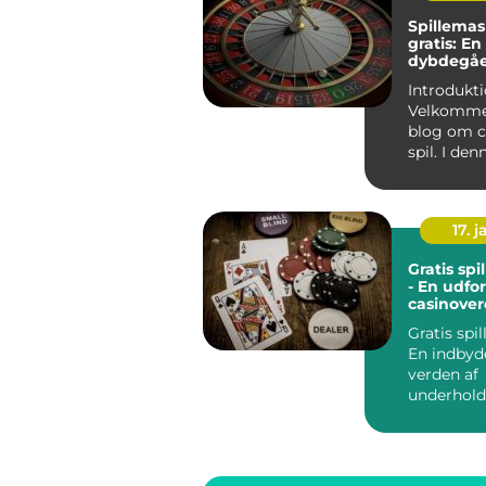
Spillemas
gratis: En
dybdegå
gennemg
Introdukti
casino spi
Velkommen
blog om c
spil. I denn
vi præsent
...
17. j
Gratis sp
- En udfo
casinove
populær
Gratis spi
En indbyd
verden af
underhold
gevinstmu
Introduktio