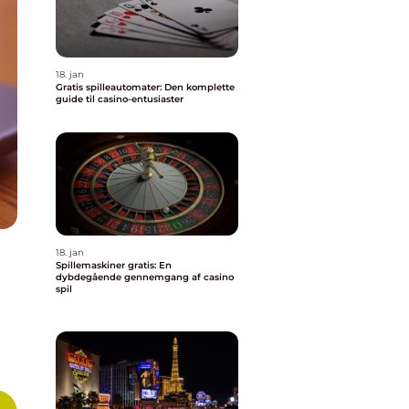
18. jan
Gratis spilleautomater: Den komplette
guide til casino-entusiaster
18. jan
Spillemaskiner gratis: En
dybdegående gennemgang af casino
spil