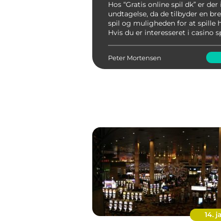
er blevet en populær
Hos “Gratis online spil dk” er der
for underholdning fo
undtagelse, da de tilbyder en bre
spil og muligheden for at spille h
mange mennesker
Hvis du er interesseret i casino sp
masser af vigtige ting at vide om
online spil d...
Peter Mortensen
14. j